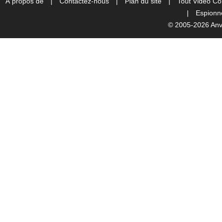
À propos de
|
Contactez-nous
|
Plan du site
|
Tout Vidéo Co
|
Espionne
© 2005-2026 Anvs