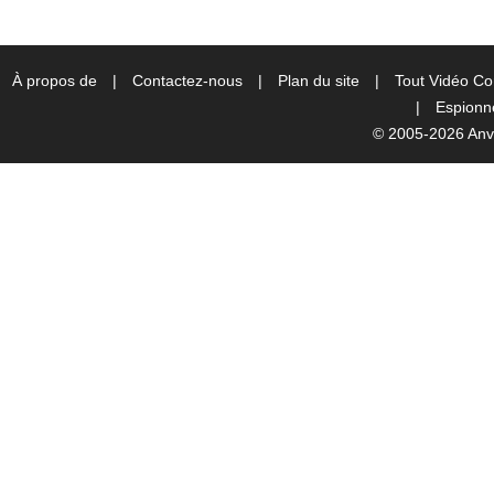
À propos de
|
Contactez-nous
|
Plan du site
|
Tout Vidéo Co
|
Espionne
© 2005-2026 Anvs