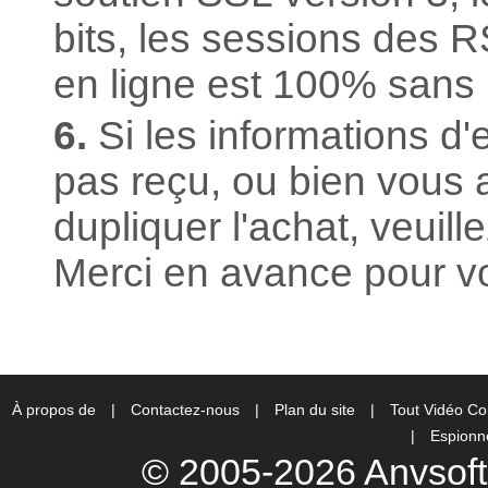
bits, les sessions des R
en ligne est 100% sans 
6.
Si les informations d'
pas reçu, ou bien vous 
dupliquer l'achat, veuill
Merci en avance pour vo
À propos de
|
Contactez-nous
|
Plan du site
|
Tout Vidéo Co
|
Espionne
© 2005-2026 Anvsoft 