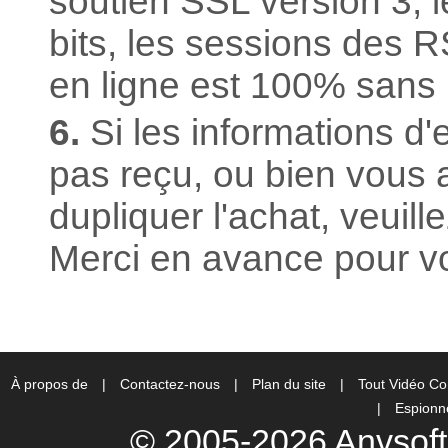
soutien SSL version 3, 
bits, les sessions des R
en ligne est 100% sans 
6.
Si les informations d'
pas reçu, ou bien vous 
dupliquer l'achat, veuill
Merci en avance pour vo
À propos de
|
Contactez-nous
|
Plan du site
|
Tout Vidéo Co
|
Espionne
© 2005-2026 Anvsoft 